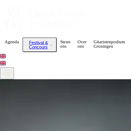
Dutch
 Guitar
Foundation
Agenda
Steun
Over
Gitaristenpodium
Festival &
ons
ons
Groningen
Concours