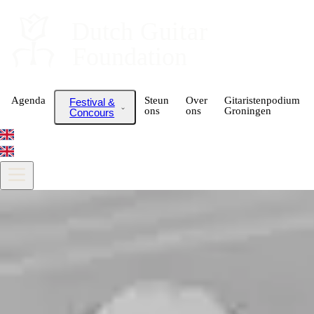
Dutch
 Guitar
Foundation
Agenda
Steun
Over
Gitaristenpodium
Festival &
ons
ons
Groningen
Concours