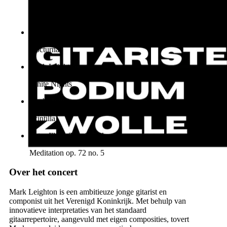
Reverie Nocturne
Benjamin Britten
Nocturnal
Mark Leighton
White Nights
Mark Leighton
Scintilla
Pytor Illych Tchaikovsky
Meditation op. 72 no. 5
Over het concert
Mark Leighton is een ambitieuze jonge gitarist en
componist uit het Verenigd Koninkrijk. Met behulp van
innovatieve interpretaties van het standaard
gitaarrepertoire, aangevuld met eigen composities, tovert