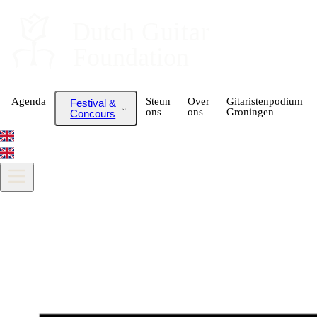
Dutch
 Guitar
Foundation
Agenda
Steun
Over
Gitaristenpodium
Festival &
ons
ons
Groningen
Concours