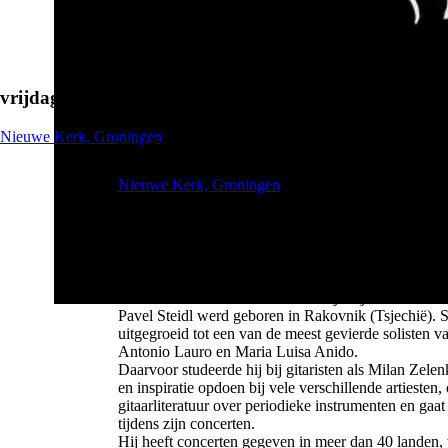
vrijdag 2 juni 2023
Gitaristenpodium Groningen - P
Nieuwe Kerk, Groningen
vrijdag 2 juni 2023
Nieuwe Kerk, Groningen
Over het concert
Hier was een gitarist die wist hoe hij met de muziek
artiest, wiens uitgebreide compositie ter nagedachte
Nooit was een staande ovatie zo rijkelijk verdiend. 
Pavel Steidl werd geboren in Rakovnik (Tsjechië). Sin
uitgegroeid tot een van de meest gevierde solisten 
Antonio Lauro en Maria Luisa Anido.
Daarvoor studeerde hij bij gitaristen als Milan Zele
en inspiratie opdoen bij vele verschillende artiesten,
gitaarliteratuur over periodieke instrumenten en gaa
tijdens zijn concerten.
Hij heeft concerten gegeven in meer dan 40 landen