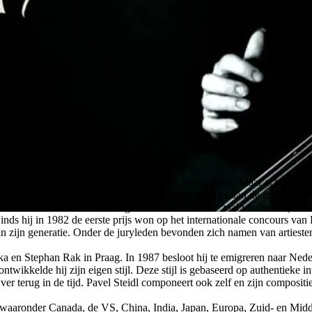
avel Steidl
 moest lachen en de grap met zijn publiek moest delen. Maar achter de en
nis aan Jana Obrovska volledig in staat bleek emoties aan de andere kan
Pavel Steidl had de harten en geesten van een volle zaal veroverd. (Cla
ds hij in 1982 de eerste prijs won op het internationale concours van R
van zijn generatie. Onder de juryleden bevonden zich namen van artiest
nka en Stephan Rak in Praag. In 1987 besloot hij te emigreren naar Ned
 ontwikkelde hij zijn eigen stijl. Deze stijl is gebaseerd op authentieke 
t ver terug in de tijd. Pavel Steidl componeert ook zelf en zijn composi
, waaronder Canada, de VS, China, India, Japan, Europa, Zuid- en Mid