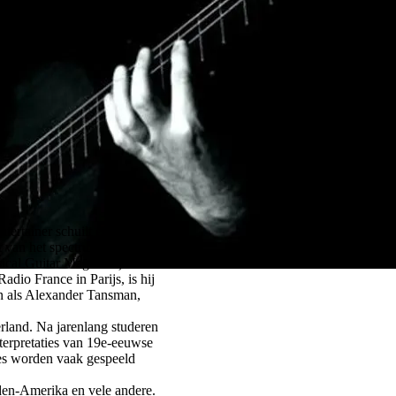
tertainer schuilt een serieuze
t van het spectrum te beroeren.
ssical Guitar Magazine)
adio France in Parijs, is hij
en als Alexander Tansman,
erland. Na jarenlang studeren
interpretaties van 19e-eeuwse
ties worden vaak gespeeld
den-Amerika en vele andere.