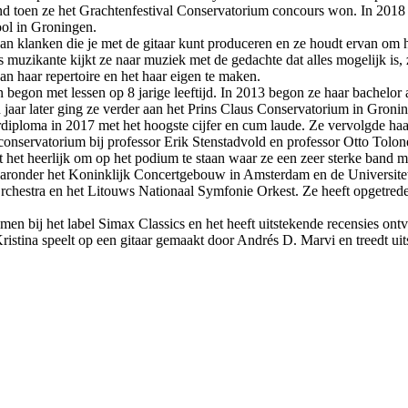
nd toen ze het Grachtenfestival Conservatorium concours won. In 2018
ol in Groningen.
t aan klanken die je met de gitaar kunt produceren en ze houdt ervan om
ls muzikante kijkt ze naar muziek met de gedachte dat alles mogelijk i
n haar repertoire en het haar eigen te maken.
en begon met lessen op 8 jarige leeftijd. In 2013 begon ze haar bachelo
 jaar later ging ze verder aan het Prins Claus Conservatorium in Gron
rdiploma in 2017 met het hoogste cijfer en cum laude. Ze vervolgde haa
onservatorium bij professor Erik Stenstadvold en professor Otto Tolon
t het heerlijk om op het podium te staan waar ze een zeer sterke band me
waaronder het Koninklijk Concertgebouw in Amsterdam en de Universitet
Orchestra en het Litouws Nationaal Symfonie Orkest. Ze heeft opgetred
n bij het label Simax Classics en het heeft uitstekende recensies ont
istina speelt op een gitaar gemaakt door Andrés D. Marvi en treedt ui