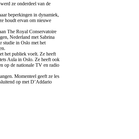
 werd ze onderdeel van de
 haar beperkingen in dynamiek,
s, ze houdt ervan om nieuwe
r aan The Royal Conservatoire
ingen, Nederland met Sabrina
r studie in Oslo met het
en.
t het publiek voelt. Ze heeft
ets Aula in Oslo. Ze heeft ook
en op de nationale TV en radio
vangen. Momenteel geeft ze les
tsluitend op met D’Addario