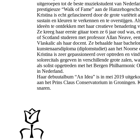
uitgeroepen tot de beste muziekstudent van Nederla
prestigieuze “Walk of Fame” aan de Hanzehogescho
Kristina is echt gefascineerd door de grote variëtei
sustain en kleuren te verkennen en te overstijgen. A
ideeën te ontdekken met haar creatieve benadering va
Ze kreeg haar eerste gitaar toen ze 6 jaar oud was, 
of Scotland studeren met professor Allan Neave, een
Vlaskalic als haar docent. Ze behaalde haar bachelo
kunstenaarsdiploma (diplomstudiet) aan het Noorse c
Kristina is zeer gepassioneerd over optreden en vind
solorecitals gegeven in verschillende grote zalen, 
als solist opgetreden met het Bergen Philharmonic 
in Nederland.
Haar debuutalbum “An Idea” is in mei 2019 uitgekome
aan het Prins Claus Conservatorium in Groningen. Kr
snaren.