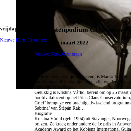
vrijdag 25 maart 2022
Gitaristenpodium Groningen - K
Nieuwe Kerk, Groningen
vrijdag 25 maart 2022
Nieuwe Kerk, Groningen
Over het concert
Zoals bij velen van jullie bekend, is Marko Topchii 
voor hem en al zijn landgenoten, zijn we derhalve 
vanwege de oorlog.
Gelukkig is Kristina Vårlid, bereid om op 25 maart v
hoofdvakdocent op het Prins Claus Conservatorium, m
Grief’ brengt ze een prachtig afwisselend program
Sabrina’ van Štěpán Rak…
Biografie
Kristina Vårlid (geb. 1994) uit Stavanger, Noorwegen
prijzen. Ze kreeg onder andere de 1e prijs in Antwer
Academy Award op het Koblenz International Guitar 