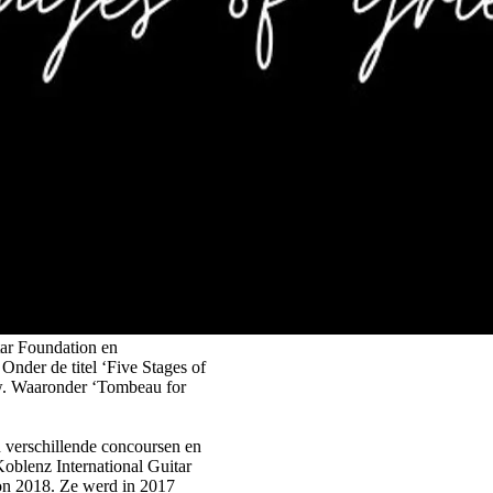
uit… Met pijn in ons hart,
ar niet vanwege Corona maar
itar Foundation en
Onder de titel ‘Five Stages of
uw. Waaronder ‘Tombeau for
n verschillende concoursen en
Koblenz International Guitar
ion 2018. Ze werd in 2017