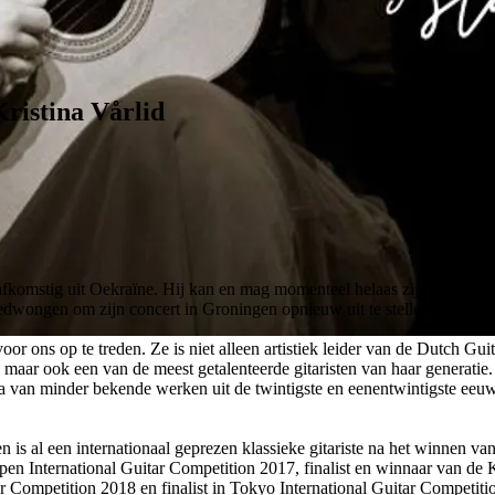
ristina Vårlid
afkomstig uit Oekraïne. Hij kan en mag momenteel helaas zijn land niet 
gedwongen om zijn concert in Groningen opnieuw uit te stellen. Dit ja
oor ons op te treden. Ze is niet alleen artistiek leider van de Dutch Gu
aar ook een van de meest getalenteerde gitaristen van haar generatie. 
ma van minder bekende werken uit de twintigste en eenentwintigste ee
 is al een internationaal geprezen klassieke gitariste na het winnen va
pen International Guitar Competition 2017, finalist en winnaar van de 
Competition 2018 en finalist in Tokyo International Guitar Competit