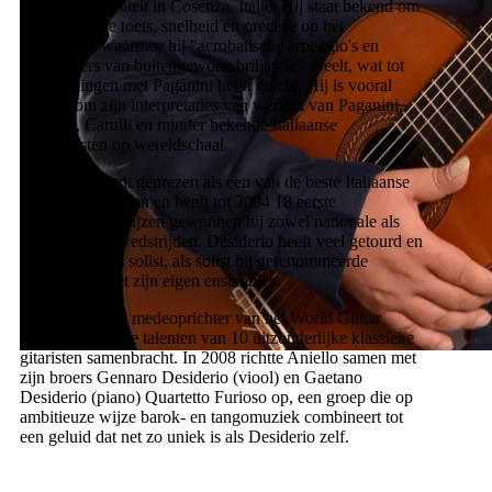
Muziekuniversiteit in Cosenza, Italië. Hij staat bekend om
zijn complexe toets, snelheid en precisie op het
instrument, waarmee hij "acrobatische arpeggio's en
toonladders van buitengewone briljantie" speelt, wat tot
vergelijkingen met Paganini heeft geleid. Hij is vooral
bekend om zijn interpretaties van werken van Paganini,
Scarlatti, Carulli en minder bekende Italiaanse
componisten op wereldschaal.
Desiderio wordt geprezen als een van de beste Italiaanse
klassieke gitaristen en heeft tot 2004 18 eerste
internationale prijzen gewonnen bij zowel nationale als
internationale wedstrijden. Desiderio heeft veel getourd en
opgenomen als solist, als solist bij gerenommeerde
orkesten en met zijn eigen ensembles.
In 2003 was hij medeoprichter van het World Guitar
Ensemble, dat de talenten van 10 uitzonderlijke klassieke
gitaristen samenbracht. In 2008 richtte Aniello samen met
zijn broers Gennaro Desiderio (viool) en Gaetano
Desiderio (piano) Quartetto Furioso op, een groep die op
ambitieuze wijze barok- en tangomuziek combineert tot
een geluid dat net zo uniek is als Desiderio zelf.