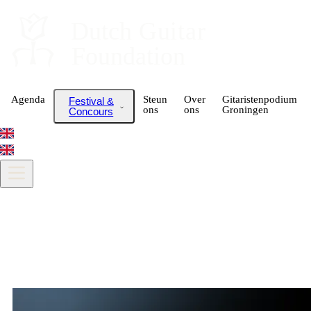
Dutch
 Guitar
Foundation
Agenda
Steun
Over
Gitaristenpodium
Festival &
ons
ons
Groningen
Concours