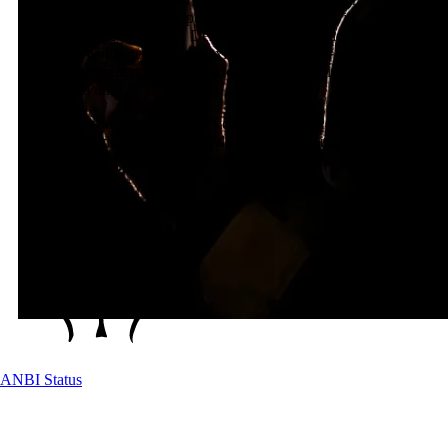
door middel van twee competitierondes maixmaal vijf
finalisten teweeg gebracht. Deze vijf finalisten zullen elk
een performance geven van maximaal 30 minuten waarin
zij hun eigen repertoire mogen kiezen, een zeer divers
programma dus!
Na de speelrondes wordt er na kort beraad direct bekend
gemaakt wie de winnaar is van de Groningen Guitar
Competition & Festival 2024 gepaard met een
prijsuitreiking!
ANBI Status