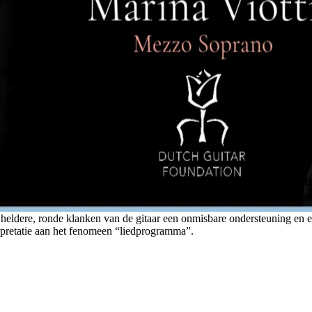
briel Bianco & Marina Viotti
gitarist
Gabriel Bianco
en de Zwitserse mezzosopraan
Marina Viotti
e liederen dat in première ging tijdens het 2023 Koblenz Guitar Festi
heldere, ronde klanken van de gitaar een onmisbare ondersteuning en 
rpretatie aan het fenomeen “liedprogramma”.