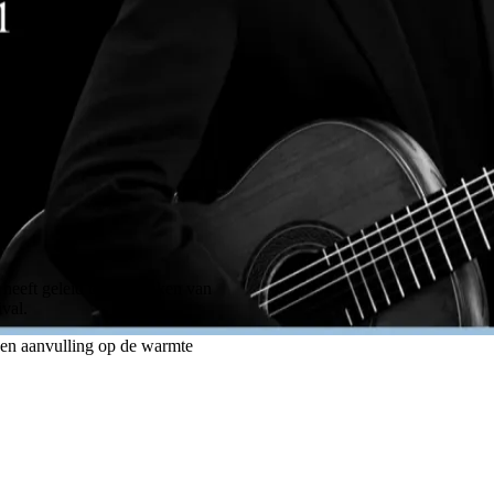
heeft geleid tot het maken van
val.
een aanvulling op de warmte