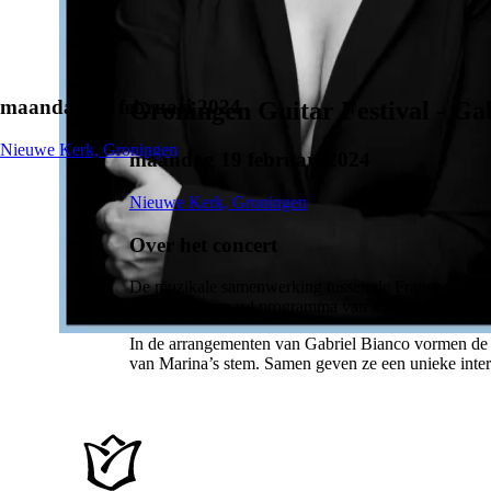
maandag 19 februari 2024
Groningen Guitar Festival - Ga
Nieuwe Kerk, Groningen
maandag 19 februari 2024
Nieuwe Kerk, Groningen
Over het concert
De muzikale samenwerking tussen de Franse meester
een ongeëvenaard programma van klassieke en modern
In de arrangementen van Gabriel Bianco vormen de 
van Marina’s stem. Samen geven ze een unieke inte