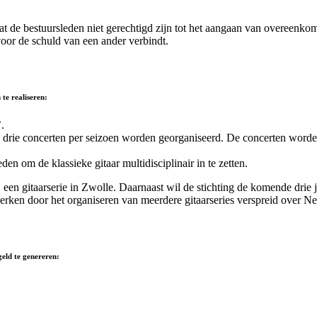
dat de bestuursleden niet gerechtigd zijn tot het aangaan van overeenko
 voor de schuld van een ander verbindt.
te realiseren:
.
 drie concerten per seizoen worden georganiseerd. De concerten worden u
n om de klassieke gitaar multidisciplinair in te zetten.
een gitaarserie in Zwolle. Daarnaast wil de stichting de komende drie 
werken door het organiseren van meerdere gitaarseries verspreid over 
geld te genereren: